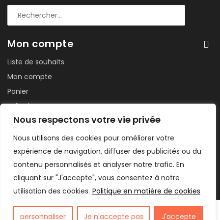
Mon compte
Liste de souhaits
Mon compte
Panier
Salle de sport
Nous respectons votre vie privée
Suivi de commande
Tableau de bord
Nous utilisons des cookies pour améliorer votre
expérience de navigation, diffuser des publicités ou du
contenu personnalisés et analyser notre trafic. En
cliquant sur "J'accepte", vous consentez à notre
utilisation des cookies.
Politique en matière de cookies
France Fruits Secs 2024. Site conçu par WEBOSS Digital
personnaliser
Je n'accepte pas
J'accepte