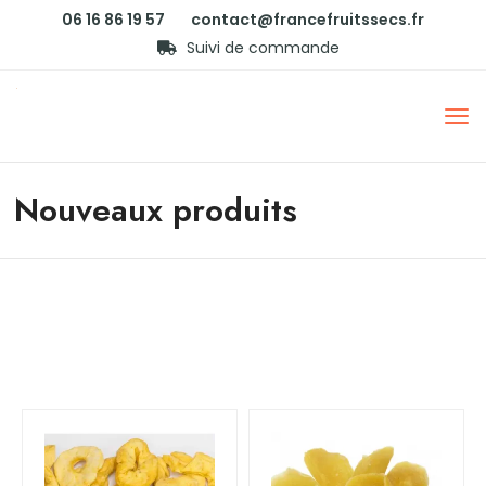
06 16 86 19 57
contact@francefruitssecs.fr
Suivi de commande
Nouveaux produits
[vc_row css=”.vc_custom_1625822038090{margin-
top: 70px !important;margin-bottom: 60px
!important;padding-right: 15px !important;padding-
left: 15px !important;}”][vc_column]