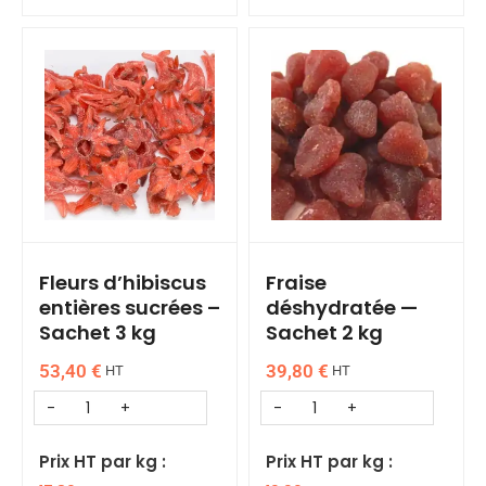
Fleurs d’hibiscus
Fraise
entières sucrées –
déshydratée —
Sachet 3 kg
Sachet 2 kg
53,40
€
39,80
€
HT
HT
Prix HT par kg :
Prix HT par kg :