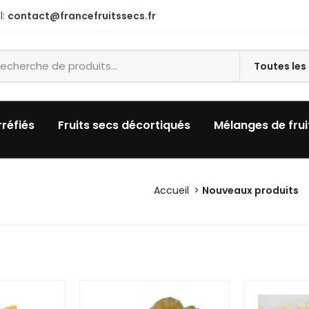
l:
contact@francefruitssecs.fr
rréfiés
Fruits secs décortiqués
Mélanges de frui
Accueil
Nouveaux produits
n-top: 70px !important;margin-bottom: 60px !important;pad