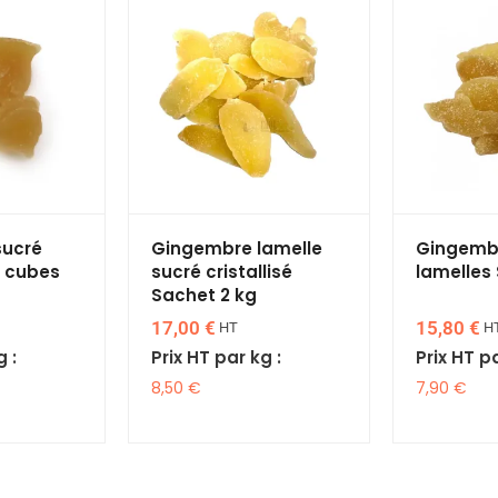
sucré
Gingembre lamelle
Gingembr
n cubes
sucré cristallisé
lamelles
Sachet 2 kg
17,00
€
15,80
€
HT
H
g :
Prix HT par kg :
Prix HT pa
8,50
€
7,90
€