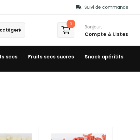
Suivi de commande
0
Bonjour,
Compte
& Listes
ts secs
Fruits secs sucrés
Snack apéritifs
ding-right: 15px !important;padding-left: