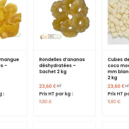
e mangue
Rondelles d’ananas
Cubes de
s –
déshydratées –
coco moe
Sachet 2 kg
mm blan
2 kg
23,60
€
23,60
€
HT
H
g :
Prix HT par kg :
Prix HT pa
11,80
€
11,80
€