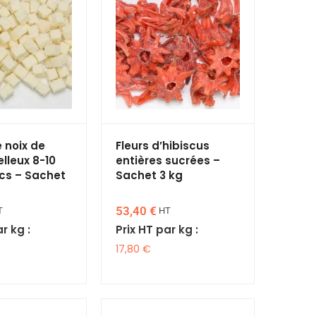
 noix de
Fleurs d’hibiscus
lleux 8-10
entières sucrées –
cs – Sachet
Sachet 3 kg
53,40
€
T
HT
r kg :
Prix HT par kg :
17,80
€