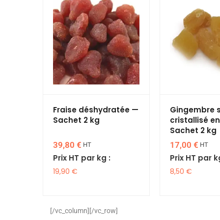
Fraise déshydratée —
Gingembre 
Sachet 2 kg
cristallisé e
Sachet 2 kg
39,80
€
17,00
€
HT
HT
Prix HT par kg :
Prix HT par k
19,90
€
8,50
€
[/vc_column][/vc_row]