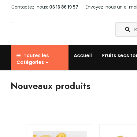
Contactez-nous:
06 16 86 19 57
Envoyez-nous un e-mai
Accueil
Fruits secs to
Toutes les
Catégories
Nouveaux produits
[vc_row css=”.vc_custom_1625822038090{margi
15px !important;}”][vc_column]