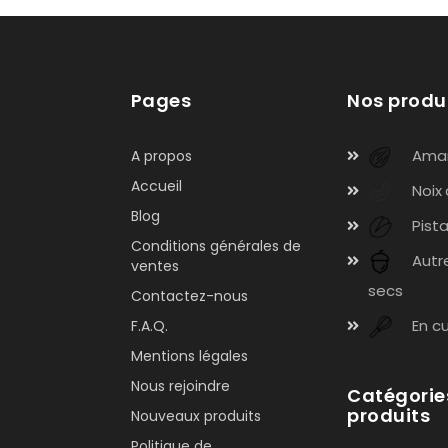
Pages
Nos produ
Ama
A propos
Accueil
Noix
Blog
Pist
Conditions générales de
Autre
ventes
secs
Contactez-nous
En cu
F.A.Q.
Mentions légales
Nous rejoindre
Catégorie
produits
Nouveaux produits
Politique de