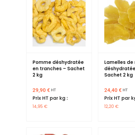
Pomme déshydratée
Lamelles d
en tranches – Sachet
déshydratée
2 kg
Sachet 2 kg
29,90
€
24,40
€
HT
HT
Prix HT par kg :
Prix HT par k
14,95
€
12,20
€