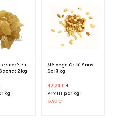
e sucré en
Mélange Grillé Sans
 Sachet 2 kg
Sel 3 kg
47,70
€
T
HT
r kg :
Prix HT par kg :
15,90
€