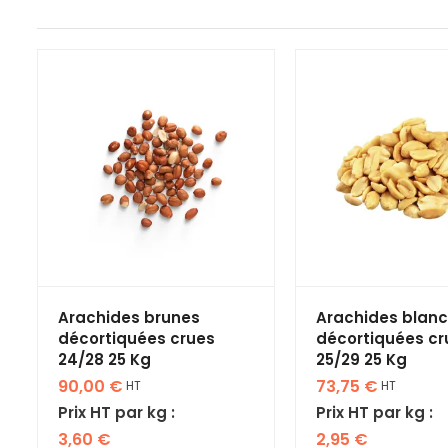
Arachides brunes
Arachides blan
décortiquées crues
décortiquées cr
24/28 25 Kg
25/29 25 Kg
90,00
€
73,75
€
HT
HT
Prix HT par kg :
Prix HT par kg :
3,60
€
2,95
€