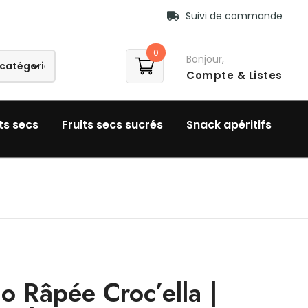
Suivi de commande
0
Bonjour,
Compte
& Listes
ts secs
Fruits secs sucrés
Snack apéritifs
o Râpée Croc’ella |