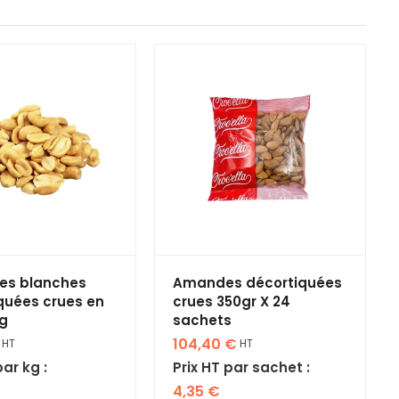
es blanches
Amandes décortiquées
quées crues en
crues 350gr X 24
kg
sachets
104,40
€
HT
HT
par kg :
Prix HT par sachet :
4,35
€