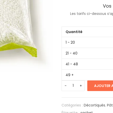
Vos 
Les tarifs ci-dessous s
Quantité
1 - 20
21 - 40
41 - 48
49 +
AJOUTER A
Catégories :
Décortiqués
,
Pât
Étiquette :
sachet