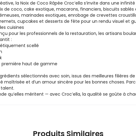
ative, la Noix de Coco Râpée Croc’ella s’invite dans une infinité
noix de coco, cake exotique, macarons, financiers, biscuits sablé
émeuses, marinades exotiques, enrobage de crevettes croustillan
remets, cupcakes et desserts de fête pour un rendu visuel et gusta
des cuisines
pour les professionnels de la restauration, les artisans boulang
ntit :
étiquement scellé
on
k
ère première haut de gamme
rédients sélectionnés avec soin, issus des meilleures filières d
bilité maîtrisée et d’un amour sincère pour les bonnes choses. Pa
talent.
de qu’elles méritent — avec Croc’ella, la qualité se goûte à c
Produits Similaires