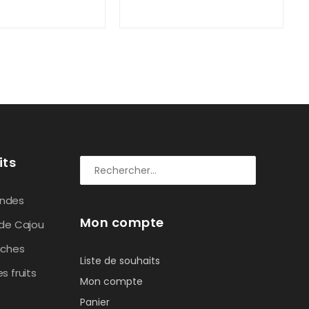
its
ndes
Mon compte
 de Cajou
aches
Liste de souhaits
s fruits
Mon compte
Panier