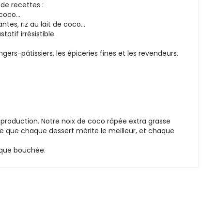
 de recettes :
s coco…
tes, riz au lait de coco…
tif irrésistible.
ers-pâtissiers, les épiceries fines et les revendeurs.
e production. Notre noix de coco râpée extra grasse
rce que chaque dessert mérite le meilleur, et chaque
haque bouchée.