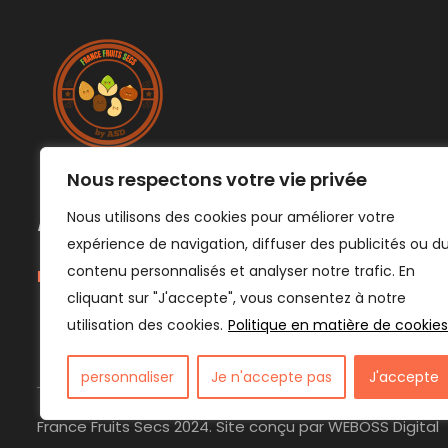
Nous respectons votre vie privée
Nous utilisons des cookies pour améliorer votre
Déja client ?
expérience de navigation, diffuser des publicités ou d
contenu personnalisés et analyser notre trafic. En
Laissez-nous votre avis ici
cliquant sur "J'accepte", vous consentez à notre
utilisation des cookies.
Politique en matière de cookies
personnaliser
Je n'accepte pas
J'accepte
France Fruits Secs 2024. Site conçu par WEBOSS Digital