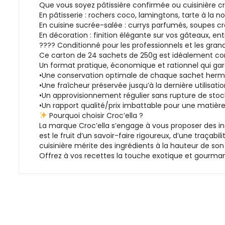
Que vous soyez pâtissière confirmée ou cuisinière cré
En pâtisserie : rochers coco, lamingtons, tarte à la 
En cuisine sucrée-salée : currys parfumés, soupes cr
En décoration : finition élégante sur vos gâteaux, ent
???? Conditionné pour les professionnels et les gran
Ce carton de 24 sachets de 250g est idéalement conçu 
Un format pratique, économique et rationnel qui gara
•Une conservation optimale de chaque sachet herm
•Une fraîcheur préservée jusqu’à la dernière utilisati
•Un approvisionnement régulier sans rupture de stoc
•Un rapport qualité/prix imbattable pour une mati
Pourquoi choisir Croc’ella ?
La marque Croc’ella s’engage à vous proposer des ing
est le fruit d’un savoir-faire rigoureux, d’une traça
cuisinière mérite des ingrédients à la hauteur de son 
Offrez à vos recettes la touche exotique et gourman