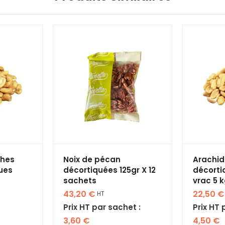
ches
Noix de pécan
Arachid
ues
décortiquées 125gr X 12
décorti
sachets
vrac 5 
43,20
€
22,50
€
HT
Prix HT par sachet :
Prix HT 
3,60
€
4,50
€