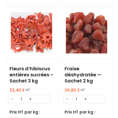
Fleurs d’hibiscus
Fraise
entières sucrées –
déshydratée —
Sachet 3 kg
Sachet 2 kg
53,40
€
39,80
€
HT
HT
Prix HT par kg :
Prix HT par kg :