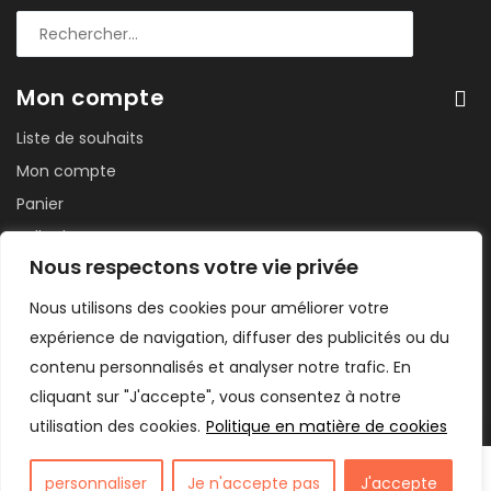
Mon compte
Liste de souhaits
Mon compte
Panier
Salle de sport
Nous respectons votre vie privée
Suivi de commande
Tableau de bord
Nous utilisons des cookies pour améliorer votre
expérience de navigation, diffuser des publicités ou du
contenu personnalisés et analyser notre trafic. En
cliquant sur "J'accepte", vous consentez à notre
utilisation des cookies.
Politique en matière de cookies
France Fruits Secs 2024. Site conçu par WEBOSS Digital
personnaliser
Je n'accepte pas
J'accepte