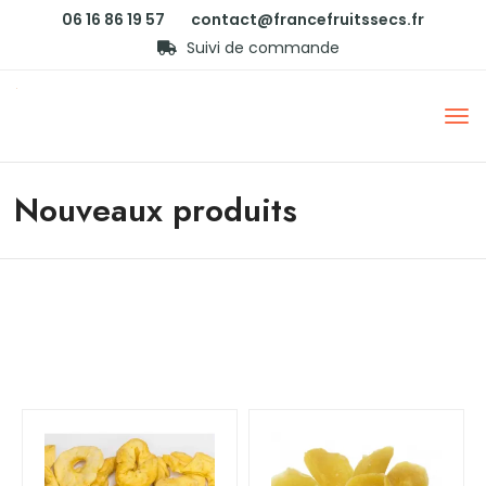
06 16 86 19 57
contact@francefruitssecs.fr
Suivi de commande
Nouveaux produits
[vc_row css=”.vc_custom_1625822038090{margin-
top: 70px !important;margin-bottom: 60px
!important;padding-right: 15px !important;padding-
left: 15px !important;}”][vc_column]