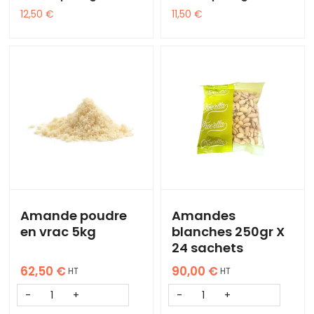
12,50
€
11,50
€
Amande poudre
Amandes
en vrac 5kg
blanches 250gr X
24 sachets
62,50
€
90,00
€
HT
HT