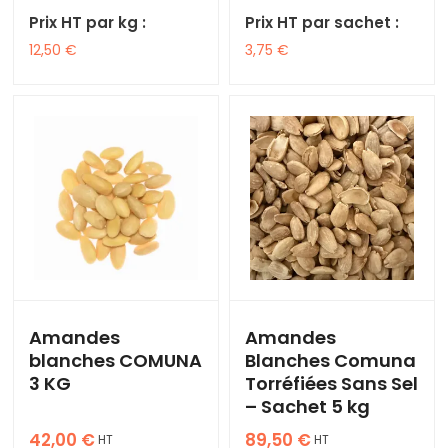
Prix HT par kg :
Prix HT par sachet :
12,50
€
3,75
€
Amandes
Amandes
blanches COMUNA
Blanches Comuna
3 KG
Torréfiées Sans Sel
– Sachet 5 kg
42,00
€
89,50
€
HT
HT