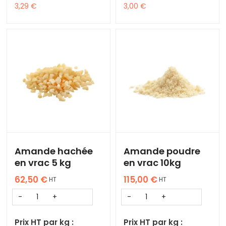
3,29
€
3,00
€
Amande hachée
Amande poudre
en vrac 5 kg
en vrac 10kg
62,50
€
115,00
€
HT
HT
Prix HT par kg :
Prix HT par kg :