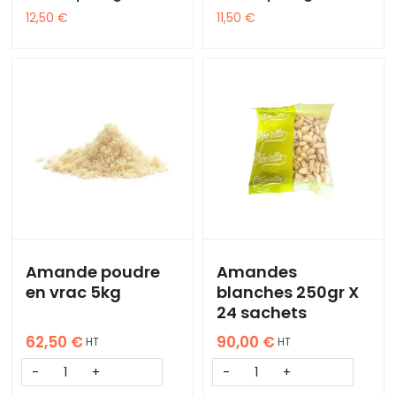
12,50
€
11,50
€
Amande poudre
Amandes
en vrac 5kg
blanches 250gr X
24 sachets
62,50
€
90,00
€
HT
HT