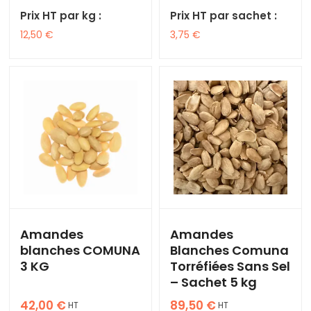
Prix HT par kg :
Prix HT par sachet :
12,50
€
3,75
€
Amandes
Amandes
blanches COMUNA
Blanches Comuna
3 KG
Torréfiées Sans Sel
– Sachet 5 kg
42,00
€
89,50
€
HT
HT