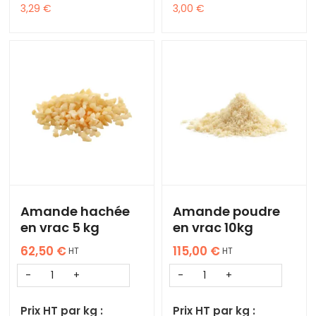
3,29
€
3,00
€
Amande hachée
Amande poudre
en vrac 5 kg
en vrac 10kg
62,50
€
115,00
€
HT
HT
Prix HT par kg :
Prix HT par kg :