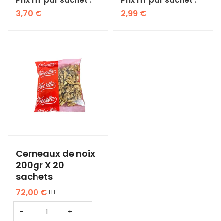
Prix HT par sachet :
Prix HT par sachet :
3,70
€
2,99
€
Cerneaux de noix
200gr X 20
sachets
72,00
€
HT