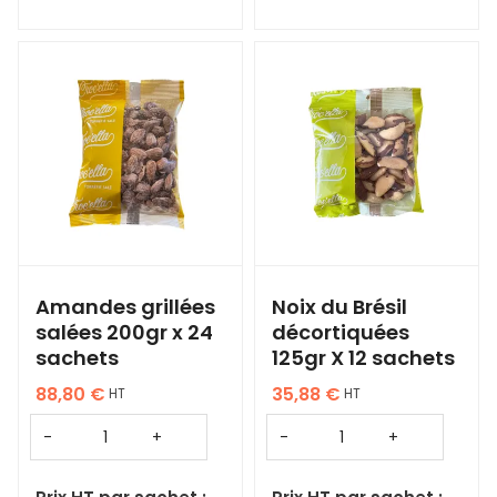
Amandes grillées
Noix du Brésil
salées 200gr x 24
décortiquées
sachets
125gr X 12 sachets
88,80
€
35,88
€
HT
HT