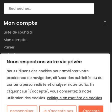
Mon compte
Liste de souhaits
Mon compte
Panier
Salle de sport
Nous respectons votre vie privée
Suivi de commande
Tableau de bord
Nous utilisons des cookies pour améliorer votre
expérience de navigation, diffuser des publicités ou du
contenu personnalisés et analyser notre trafic. En
cliquant sur "J'accepte", vous consentez à notre
utilisation des cookies.
Politique en matière de cookies
France Fruits Secs 2024. Site conçu par WEBOSS Digital
personnaliser
Je n'accepte pas
J'accepte