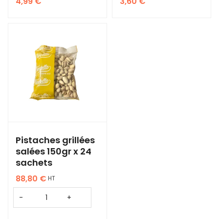
4,99
€
3,60
€
Pistaches grillées
salées 150gr x 24
sachets
88,80
€
HT