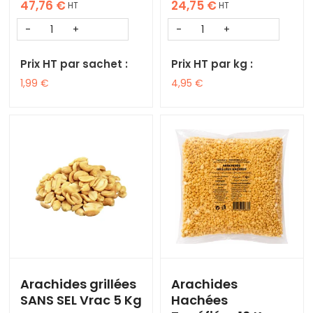
47,76
€
24,75
€
HT
HT
Prix HT par sachet :
Prix HT par kg :
1,99
€
4,95
€
Arachides grillées
Arachides
SANS SEL Vrac 5 Kg
Hachées