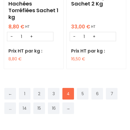
Hachées
Sachet 2 Kg
Torréfiées Sachet 1
kg
8,80
€
33,00
€
HT
HT
Prix HT par kg :
Prix HT par kg :
8,80
€
16,50
€
←
1
2
3
4
5
6
7
…
14
15
16
→