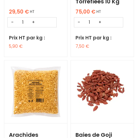
Torréfiées 10 Kg
29,50
€
75,00
€
HT
HT
Prix HT par kg :
Prix HT par kg :
5,90
€
7,50
€
Arachides
Baies de Goji