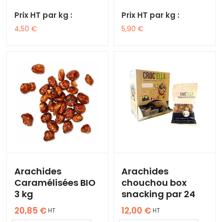
Prix HT par kg :
Prix HT par kg :
4,50
€
5,90
€
Arachides
Arachides
Caramélisées BIO
chouchou box
3 kg
snacking par 24
20,85
€
12,00
€
HT
HT