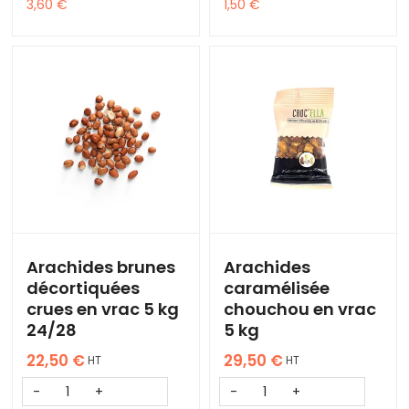
3,60
€
1,50
€
Arachides brunes
Arachides
décortiquées
caramélisée
crues en vrac 5 kg
chouchou en vrac
24/28
5 kg
22,50
€
29,50
€
HT
HT