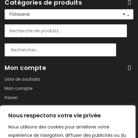
Catégories de produits
Pâtisserie
×
Mon compte
Liste de souhaits
Mon compte
Panier
Salle de sport
Nous respectons votre vie privée
Suivi de commande
Tableau de bord
Nous utilisons des cookies pour améliorer votre
expérience de navigation, diffuser des publicités ou du