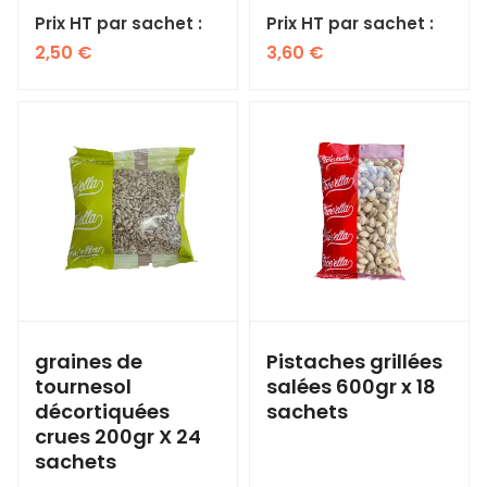
Prix HT par sachet :
Prix HT par sachet :
2,50
€
3,60
€
graines de
Pistaches grillées
tournesol
salées 600gr x 18
décortiquées
sachets
crues 200gr X 24
sachets